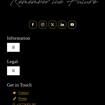
Information
Basculer
la
navigation
Évènements
Legal
Basculer
News
la
navigation
Mentions Légales
Get in Touch
Boutique
Contact
Conditions Générales de Vente
Presse
+33 774 855 381