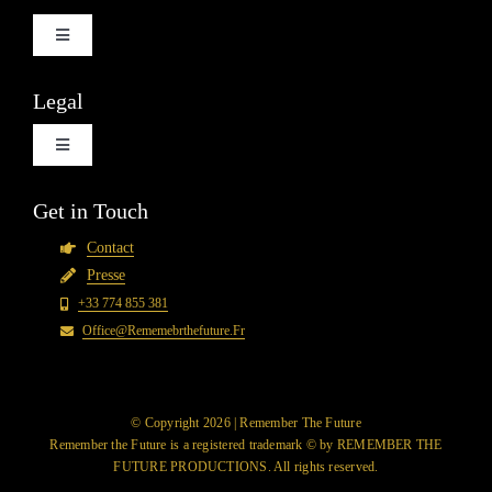
Basculer
la
navigation
Évènements
Legal
Basculer
News
la
navigation
Mentions Légales
Get in Touch
Boutique
Contact
Conditions Générales de Vente
Presse
+33 774 855 381
Mon Compte
Office@rememebrthefuture.fr
Politique de Confidentialité
Plan du Site
© Copyright 2026 | Remember The Future
Remember the Future is a registered trademark © by REMEMBER THE
FUTURE PRODUCTIONS. All rights reserved.