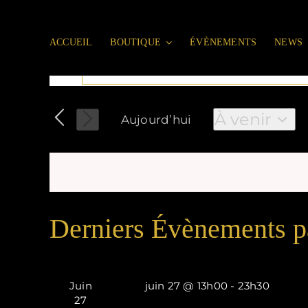
Aller
au
contenu
ACCUEIL
BOUTIQUE
ÉVÈNEMENTS
NEWS
Recherche
Saisir
mot-
et
clé.
À venir
Aujourd’hui
Rechercher
navigation
Sélectionn
Évènements
une
par
de
date.
mot-
vues
clé.
Évènements
Derniers Évènements p
Juin
juin 27 @ 13h00
-
23h30
27