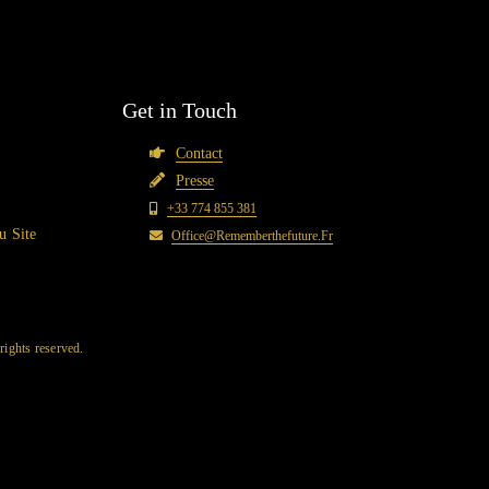
Get in Touch
Contact
Presse
+33 774 855 381
u Site
Office@rememberthefuture.fr
ghts reserved.