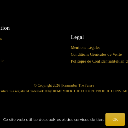
tion
Legal
s
Mentions Légales
Conditions Générales de Vente
te
Politique de Confidentialité
Plan d
© Copyright 2026 | Remember The Future
Future is a registered trademark © by REMEMBER THE FUTURE PRODUCTIONS. All ri
Création Web
CapSudMedia
Ce site web utilise des cookies et des services de tiers.
OK